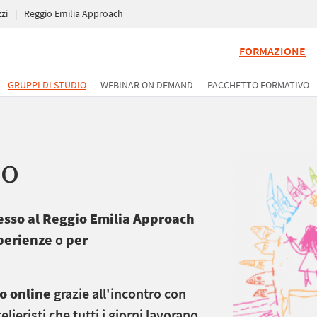
zi
|
Reggio Emilia Approach
FORMAZIONE
GRUPPI DI STUDIO
WEBINAR ON DEMAND
PACCHETTO FORMATIVO
io
cesso al Reggio Emilia Approach
perienze
o
per
 o online
grazie all'incontro con
lieristi che tutti i giorni lavorano