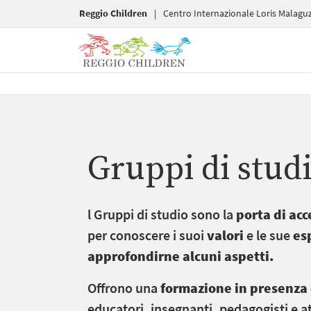
Reggio Children
|
Centro Internazionale Loris Malaguz
Gruppi di stud
l Gruppi di studio sono la
porta di ac
per conoscere i suoi
valori
e le sue
es
approfondirne
alcuni aspetti.
Offrono una
formazione in presenza
educatori, insegnanti, pedagogisti e ate