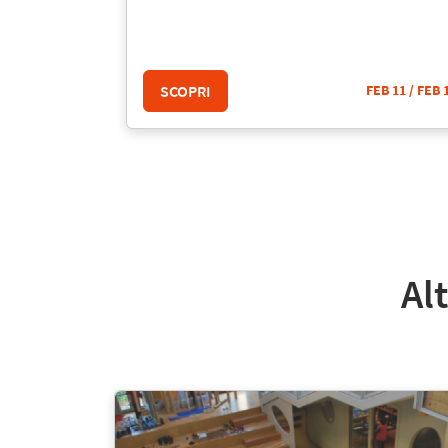
SCOPRI
FEB 11
/ FEB 
Al