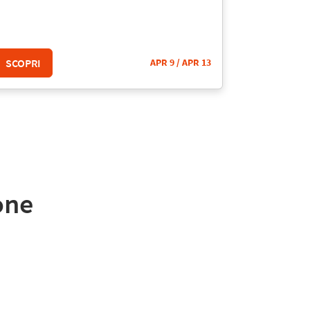
SCOPRI
APR 9
/ APR 13
one