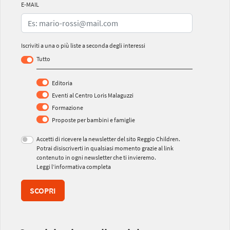
E-MAIL
Iscriviti a una o più liste a seconda degli interessi
Tutto
Editoria
Eventi al Centro Loris Malaguzzi
Formazione
Proposte per bambini e famiglie
Accetti di ricevere la newsletter del sito Reggio Children.
Potrai disiscriverti in qualsiasi momento grazie al link
contenuto in ogni newsletter che ti invieremo.
Leggi l’informativa completa
SCOPRI