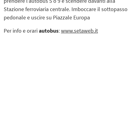
prendere l’autobus 5 o 9 e scendere davanti alla
Stazione ferroviaria centrale. Imboccare il sottopasso
pedonale e uscire su Piazzale Europa
Per info e orari
autobus
:
www.setaweb.it