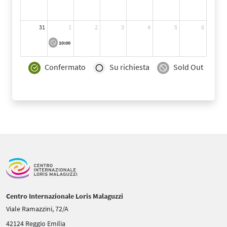
31
1
2
3
4
5
6
10:00
Confermato
Su richiesta
Sold Out
Centro Internazionale Loris Malaguzzi
Viale Ramazzini, 72/A
42124 Reggio Emilia