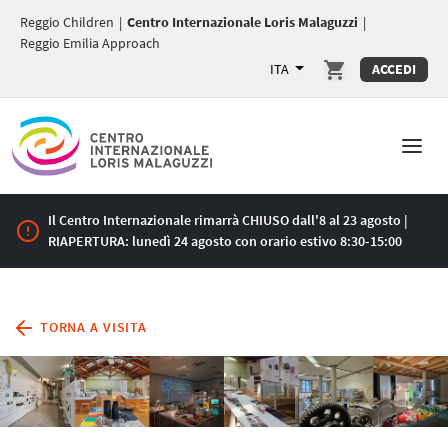
Reggio Children
|
Centro Internazionale Loris Malaguzzi
|
Reggio Emilia Approach
ITA
ACCEDI
Il Centro Internazionale rimarrà CHIUSO dall'8 al 23 agosto |
RIAPERTURA: lunedì 24 agosto con orario estivo 8:30-15:00
TORNA A VISITA