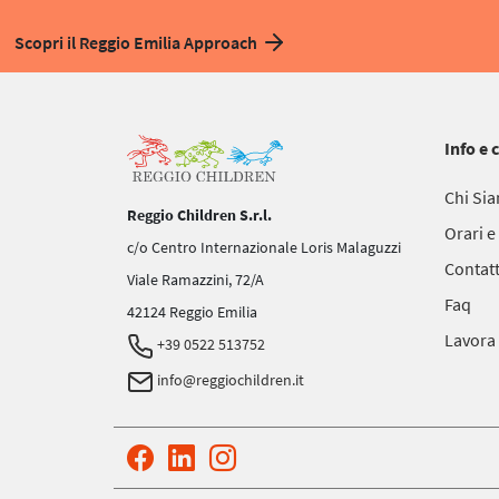
Scopri il Reggio Emilia Approach
Info e 
Chi Si
Reggio Children S.r.l.
Orari e
c/o Centro Internazionale Loris Malaguzzi
Contatt
Viale Ramazzini, 72/A
Faq
42124 Reggio Emilia
Lavora
+39 0522 513752
info@reggiochildren.it