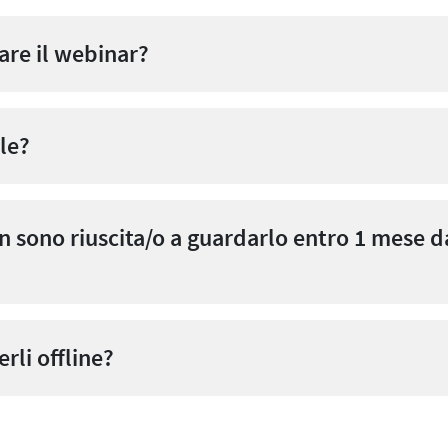
re il webinar?
le?
 sono riuscita/o a guardarlo entro 1 mese da
rli offline?