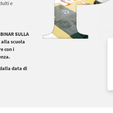
ulti e
EBINAR SULLA
 alla scuola
e con i
enza.
dalla data di