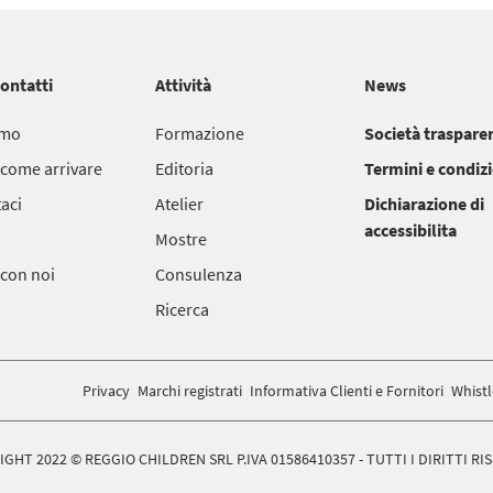
contatti
Attività
News
amo
Formazione
Società traspare
 come arrivare
Editoria
Termini e condiz
aci
Atelier
Dichiarazione di
accessibilita
Mostre
 con noi
Consulenza
Ricerca
Privacy
Marchi registrati
Informativa Clienti e Fornitori
Whist
GHT 2022 © REGGIO CHILDREN SRL P.IVA 01586410357 - TUTTI I DIRITTI RI