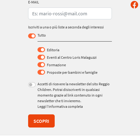
E-MAIL
Iscriviti a una o più liste a seconda degli interessi
Tutto
Editoria
Eventi al Centro Loris Malaguzzi
Formazione
Proposte per bambini e famiglie
Accetti di ricevere la newsletter del sito Reggio
Children. Potrai disiscriverti in qualsiasi
momento grazie al link contenuto in ogni
newsletter che ti invieremo.
Leggi l’informativa completa
SCOPRI