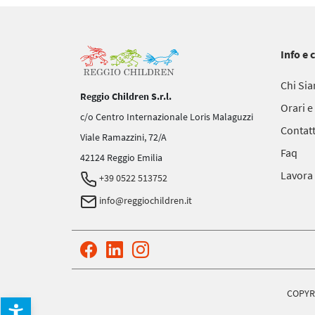
Info e 
Chi Si
Reggio Children S.r.l.
Orari e
c/o Centro Internazionale Loris Malaguzzi
Contatt
Viale Ramazzini, 72/A
Faq
42124 Reggio Emilia
Lavora
+39 0522 513752
info@reggiochildren.it
COPYRI