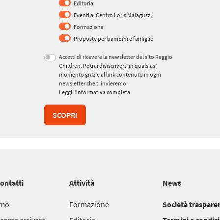
Editoria
Eventi al Centro Loris Malaguzzi
Formazione
Proposte per bambini e famiglie
Accetti di ricevere la newsletter del sito Reggio
Children. Potrai disiscriverti in qualsiasi
momento grazie al link contenuto in ogni
newsletter che ti invieremo.
Leggi l’informativa completa
SCOPRI
contatti
Attività
News
amo
Formazione
Società traspare
 come arrivare
Editoria
Termini e condiz