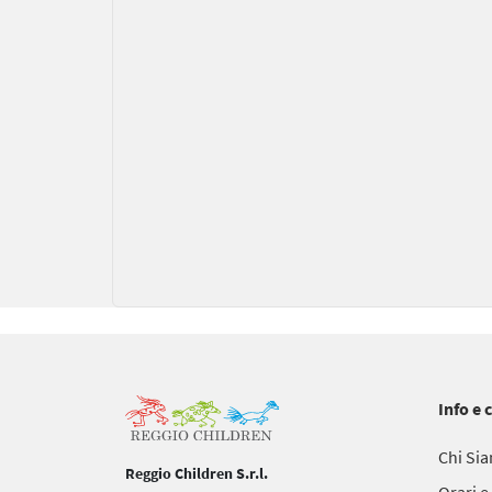
Info e 
Chi Si
Reggio Children S.r.l.
Orari e