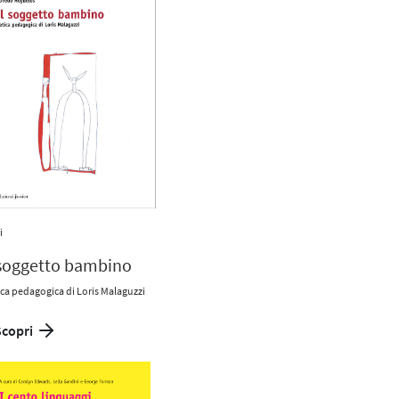
i
 soggetto bambino
ica pedagogica di Loris Malaguzzi
Scopri