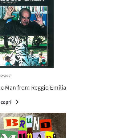
iovisivi
e Man from Reggio Emilia
Scopri