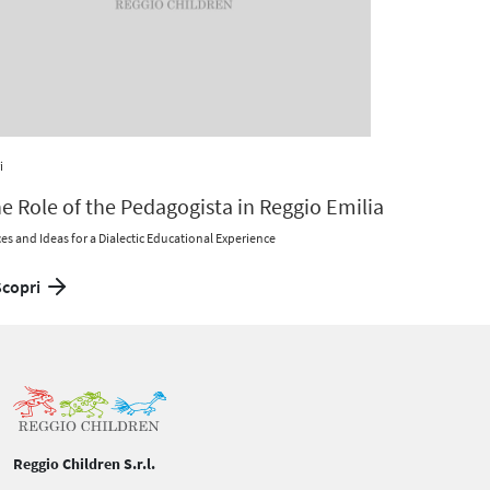
i
e Role of the Pedagogista in Reggio Emilia
es and Ideas for a Dialectic Educational Experience
Scopri
Reggio Children S.r.l.