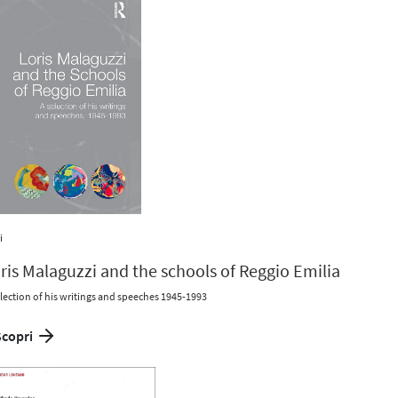
i
ris Malaguzzi and the schools of Reggio Emilia
election of his writings and speeches 1945-1993
Scopri