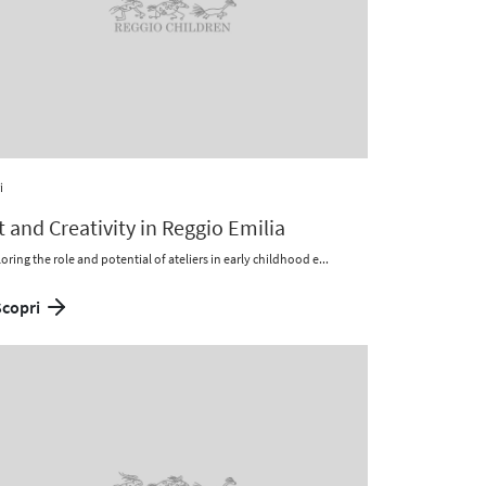
i
t and Creativity in Reggio Emilia
oring the role and potential of ateliers in early childhood e...
Scopri