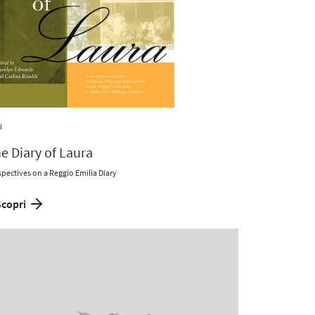
i
e Diary of Laura
spectives on a Reggio Emilia Diary
Scopri