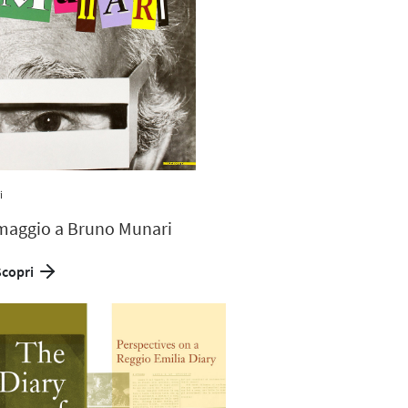
i
aggio a Bruno Munari
Scopri