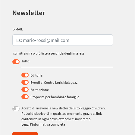
Newsletter
E-MAIL
Iscriviti a una o più liste a seconda degli interessi
Tutto
Editoria
Eventi al Centro Loris Malaguzzi
Formazione
Proposte per bambini e famiglie
Accetti di ricevere la newsletter del sito Reggio Children.
Potrai disiscriverti in qualsiasi momento grazie al link
contenuto in ogni newsletter che ti invieremo.
Leggi l’informativa completa