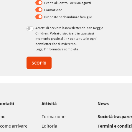
Eventi al Centro Loris Malaguzzi
Formazione
Proposte per bambini e famiglie
Accetti di ricevere la newsletter del sito Reggio
Children. Potrai disiscriverti in qualsiasi
momento grazie al link contenuto in ogni
newsletter che ti invieremo.
Leggi l’informativa completa
SCOPRI
contatti
Attività
News
amo
Formazione
Società traspare
 come arrivare
Editoria
Termini e condiz