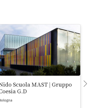
Nido Scuola MAST | Gruppo
Nido S
Coesia G.D
Bologna
Milano