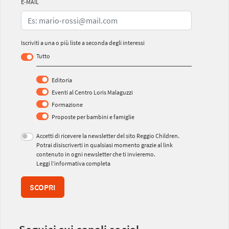
E-MAIL
Iscriviti a una o più liste a seconda degli interessi
Tutto
Editoria
Eventi al Centro Loris Malaguzzi
Formazione
Proposte per bambini e famiglie
Accetti di ricevere la newsletter del sito Reggio Children.
Potrai disiscriverti in qualsiasi momento grazie al link
contenuto in ogni newsletter che ti invieremo.
Leggi l’informativa completa
SCOPRI