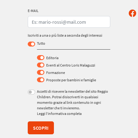
E-MAIL
Iscriviti a una o più liste a seconda degli interessi
Tutto
Editoria
Eventi al Centro Loris Malaguzzi
Formazione
Proposte per bambini e famiglie
Accetti di ricevere la newsletter del sito Reggio
Children. Potrai disiscriverti in qualsiasi
momento grazie al link contenuto in ogni
newsletter che ti invieremo.
Leggi l’informativa completa
SCOPRI