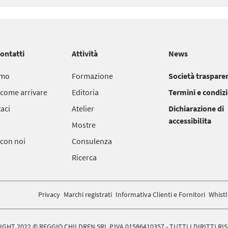
contatti
Attività
News
amo
Formazione
Società traspare
 come arrivare
Editoria
Termini e condiz
aci
Atelier
Dichiarazione di
accessibilita
Mostre
 con noi
Consulenza
Ricerca
Privacy
Marchi registrati
Informativa Clienti e Fornitori
Whist
GHT 2022 © REGGIO CHILDREN SRL P.IVA 01586410357 - TUTTI I DIRITTI RI