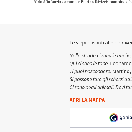
Nido d'infanzia comunale Pierino Rivieri: bambine e b
Le siepi davanti al nido dive
Nella strada ci sono le buche,
Qui ci sono le tane
. Leonardo
Ti puoi nascondere
. Martino,
Si possono fare gli scherzi agl
Ci sono degli animali. Devi fa
APRI LA MAPPA