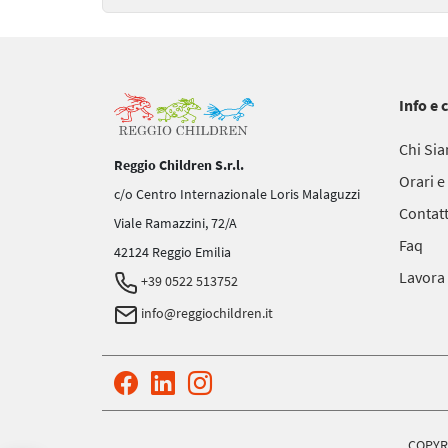
Info e 
Chi Si
Reggio Children S.r.l.
Orari e
c/o Centro Internazionale Loris Malaguzzi
Contatt
Viale Ramazzini, 72/A
Faq
42124 Reggio Emilia
Lavora
+39 0522 513752
info@reggiochildren.it
COPYRI