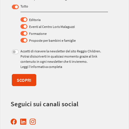
Tutto
Editoria
Eventi al Centro Loris Malaguzzi
Formazione
Proposte per bambini e famiglie
Accetti di ricevere la newsletter del sito Reggio Children.
Potrai disiscriverti in qualsiasi momento grazie al link
contenuto in ogni newsletter che ti invieremo.
Leggi l’informativa completa
SCOPRI
Seguici sui canali social