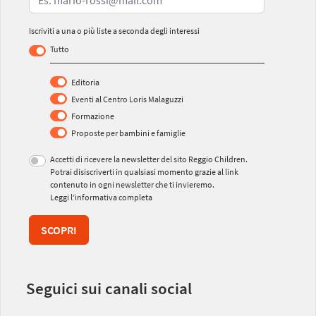
Iscriviti a una o più liste a seconda degli interessi
Tutto
Editoria
Eventi al Centro Loris Malaguzzi
Formazione
Proposte per bambini e famiglie
Accetti di ricevere la newsletter del sito Reggio Children.
Potrai disiscriverti in qualsiasi momento grazie al link
contenuto in ogni newsletter che ti invieremo.
Leggi l’informativa completa
SCOPRI
Seguici sui canali social