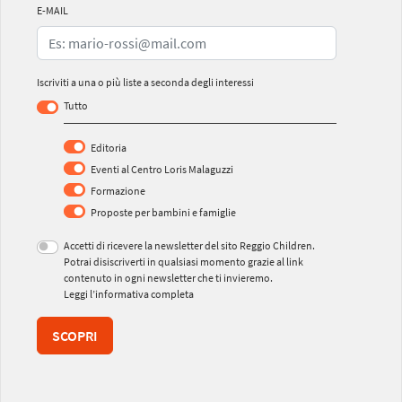
E-MAIL
Iscriviti a una o più liste a seconda degli interessi
Tutto
Editoria
Eventi al Centro Loris Malaguzzi
Formazione
Proposte per bambini e famiglie
Accetti di ricevere la newsletter del sito Reggio Children.
Potrai disiscriverti in qualsiasi momento grazie al link
contenuto in ogni newsletter che ti invieremo.
Leggi l’informativa completa
SCOPRI