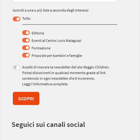
Iscriviti a una o più liste a seconda degli interessi
Tutto
Editoria
Eventi al Centro Loris Malaguzzi
Formazione
Proposte per bambini e famiglie
Accetti di ricevere la newsletter del sito Reggio Children.
Potrai disiscriverti in qualsiasi momento grazie al link
contenuto in ogni newsletter che ti invieremo.
Leggi l’informativa completa
SCOPRI
Seguici sui canali social