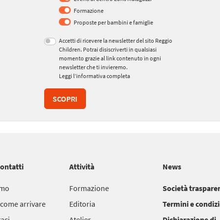
Formazione
Proposte per bambini e famiglie
Accetti di ricevere la newsletter del sito Reggio
Children. Potrai disiscriverti in qualsiasi
momento grazie al link contenuto in ogni
newsletter che ti invieremo.
Leggi l’informativa completa
SCOPRI
contatti
Attività
News
amo
Formazione
Società traspare
 come arrivare
Editoria
Termini e condiz
aci
Atelier
Dichiarazione di